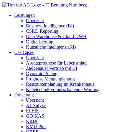
Leistungen
Übersicht
Business Intelligence (BI)
CSRD Reporting
Data Warehouse & Cloud DWH
Digitalisierung
Künstliche Intelligenz (KI)
Use Cases
Übersicht
Absatzprognose für Lebensmittel
Zielgenauer Vertrieb mit KI
Dynamic Pricing
Prognose Mengenplanung
Ressourcenplanung im Krankenhaus
Kältetechnik vorausschauende Wartung
Forschung
Übersicht
AI-Nalyze
FLEIS
GO!KAS
KIBA
KMU Plus
OBER