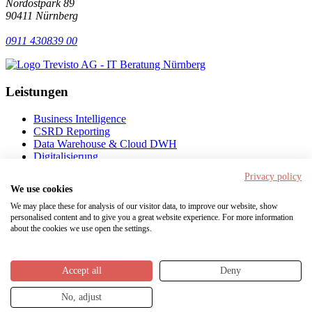
Nordostpark 89
90411 Nürnberg
0911 430839 00
Leistungen
Business Intelligence
CSRD Reporting
Data Warehouse & Cloud DWH
Digitalisierung
Künstliche Intelligenz
Privacy policy
We use cookies
Navigation
We may place these for analysis of our visitor data, to improve our website, show
personalised content and to give you a great website experience. For more information
Startseite
about the cookies we use open the settings.
Lexikon der Digitalisierung
Presse
Kontakt
Accept all
Deny
Datenschutz
Impressum
No, adjust
© 2026 Trevisto AG