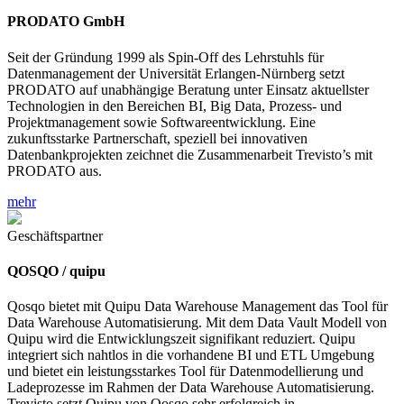
PRODATO GmbH
Seit der Gründung 1999 als Spin-Off des Lehrstuhls für
Datenmanagement der Universität Erlangen-Nürnberg setzt
PRODATO auf unabhängige Beratung unter Einsatz aktuellster
Technologien in den Bereichen BI, Big Data, Prozess- und
Projektmanagement sowie Softwareentwicklung. Eine
zukunftsstarke Partnerschaft, speziell bei innovativen
Datenbankprojekten zeichnet die Zusammenarbeit Trevisto’s mit
PRODATO aus.
mehr
Geschäftspartner
QOSQO / quipu
Qosqo bietet mit Quipu Data Warehouse Management das Tool für
Data Warehouse Automatisierung. Mit dem Data Vault Modell von
Quipu wird die Entwicklungszeit signifikant reduziert. Quipu
integriert sich nahtlos in die vorhandene BI und ETL Umgebung
und bietet ein leistungsstarkes Tool für Datenmodellierung und
Ladeprozesse im Rahmen der Data Warehouse Automatisierung.
Trevisto setzt Quipu von Qosqo sehr erfolgreich in