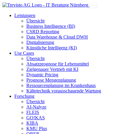
Leistungen
Übersicht
Business Intelligence (BI)
CSRD Reporting
Data Warehouse & Cloud DWH
Digitalisierung
Künstliche Intelligenz (KI)
Use Cases
Übersicht
Absatzprognose für Lebensmittel
Zielgenauer Vertrieb mit KI
Dynamic Pricing
Prognose Mengenplanung
Ressourcenplanung im Krankenhaus
Kältetechnik vorausschauende Wartung
Forschung
Übersicht
AI-Nalyze
FLEIS
GO!KAS
KIBA
KMU Plus
OBER