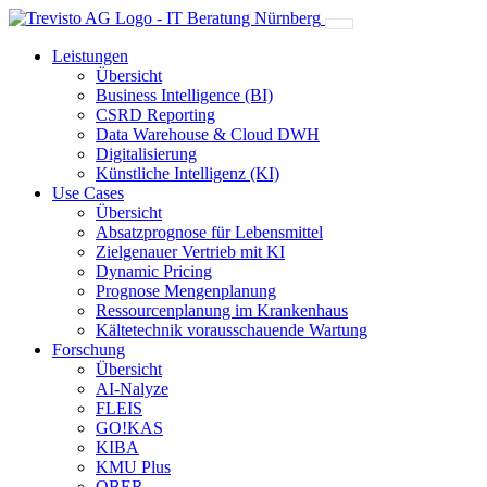
Leistungen
Übersicht
Business Intelligence (BI)
CSRD Reporting
Data Warehouse & Cloud DWH
Digitalisierung
Künstliche Intelligenz (KI)
Use Cases
Übersicht
Absatzprognose für Lebensmittel
Zielgenauer Vertrieb mit KI
Dynamic Pricing
Prognose Mengenplanung
Ressourcenplanung im Krankenhaus
Kältetechnik vorausschauende Wartung
Forschung
Übersicht
AI-Nalyze
FLEIS
GO!KAS
KIBA
KMU Plus
OBER