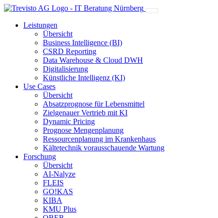
Leistungen
Übersicht
Business Intelligence (BI)
CSRD Reporting
Data Warehouse & Cloud DWH
Digitalisierung
Künstliche Intelligenz (KI)
Use Cases
Übersicht
Absatzprognose für Lebensmittel
Zielgenauer Vertrieb mit KI
Dynamic Pricing
Prognose Mengenplanung
Ressourcenplanung im Krankenhaus
Kältetechnik vorausschauende Wartung
Forschung
Übersicht
AI-Nalyze
FLEIS
GO!KAS
KIBA
KMU Plus
OBER